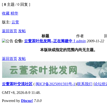
[
0
主题 / 0 回复 ]
收藏
精华
版主:
云萱
返回首页
发帖
标题
作者
公告:
云萱茶叶批发网--正在筹建中！
admin
2009-11-22
本版块或指定的范围内尚无主题。
返回首页
发帖
云萱茶叶交流社区
(
闽ICP备2025091593号-1
)
|
联系我们
|
论坛统
GMT+8, 2026-8-9 11:48.
Powered by
Discuz!
7.0.0