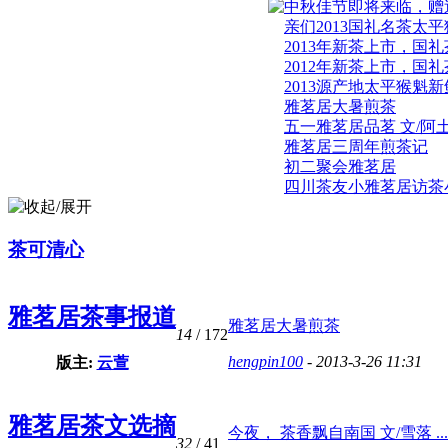
中秋佳节即将来临，赠送领
亲们2013国礼名茶太平猴
2013年新茶上市，国礼茶
2012年新茶上市，国礼茶
2013源产地太平猴魁新鲜
雅茗居大暑煎茶
五一雅茗居品茗 文/阿
雅茗居三周年煎茶记
初二聚会雅茗居
四川茶友小雅茗居访茶小记
茶可清心
雅茗居茶事报道
雅茗居大暑煎茶
14
/ 172
hengpin100
- 2013-3-26 11:31
版主:
云萱
雅茗居茶文选摘
今夜， 茶香飘自南国 文/雪落 ...
32
/ 41