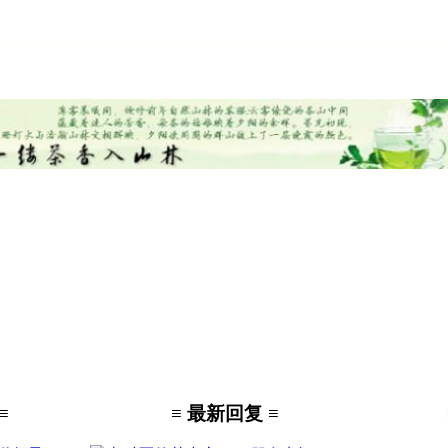
≡
≡ 最新回复 ≡