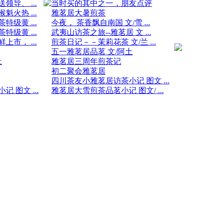
导、 ...
当时买的其中之一，朋友点评
魁火热 ...
雅茗居大暑煎茶
特级黄 ...
今夜， 茶香飘自南国 文/雪 ...
特级黄 ...
武夷山访茶之旅--雅茗居 文 ...
上市， ...
煎茶日记－－茉莉花茶 文/兰 ...
五一雅茗居品茗 文/阿土
土
雅茗居三周年煎茶记
初二聚会雅茗居
四川茶友小雅茗居访茶小记 图文 ...
 图文 ...
雅茗居大雪煎茶品茗小记 图文/ ...