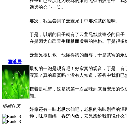
在争辩已经演化为谩骂的渐渐无奈的疲惫中，我
远远的会心一笑。
那次，我品尝到了云萱兄手中那泡茶的滋味。
于是，以后的日子就有了云萱兄默默寄茶的日子
在是因为自己天生腼腆而虚荣的性格。于是很多
云萱兄很机敏，他懂得我的自尊，于是茶寄的永
雅茗居
最初的一泡是观音吧！好寂寞的观音，于是，有
寂寞？真的寂寞吗？没有人知道，茶香中我们已
接着是毛蟹，这是我第一次品味到来自安溪的铁
知。
清幽佳茗
好像还有一味老枞水仙吧，老枞的滋味别样的深
种，味厚而绵，香沉内敛，云兄想给我们说什么