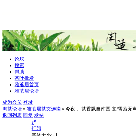
论坛
搜索
帮助
茶叶批发
雅茗居首页
雅茗居论坛
成为会员
登录
淘茶论坛
»
雅茗居茶文选摘
» 今夜， 茶香飘自南国 文/雪落无
返回列表
回复
发帖
#
1
打印
T
字体大小:
t