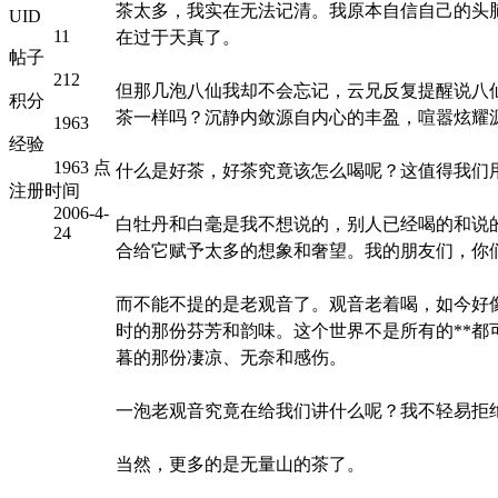
茶太多，我实在无法记清。我原本自信自己的头
UID
11
在过于天真了。
帖子
212
但那几泡八仙我却不会忘记，云兄反复提醒说八
积分
茶一样吗？沉静内敛源自内心的丰盈，喧嚣炫耀
1963
经验
1963 点
什么是好茶，好茶究竟该怎么喝呢？这值得我们
注册时间
2006-4-
白牡丹和白毫是我不想说的，别人已经喝的和说
24
合给它赋予太多的想象和奢望。我的朋友们，你
而不能不提的是老观音了。观音老着喝，如今好
时的那份芬芳和韵味。这个世界不是所有的**
暮的那份凄凉、无奈和感伤。
一泡老观音究竟在给我们讲什么呢？我不轻易拒
当然，更多的是无量山的茶了。