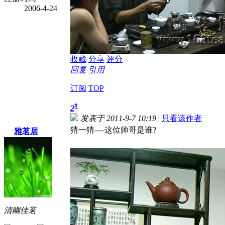
2006-4-24
收藏
分享
评分
回复
引用
订阅
TOP
#
2
发表于 2011-9-7 10:19
|
只看该作者
猜一猜----这位帅哥是谁?
雅茗居
清幽佳茗