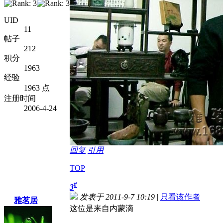
UID
11
帖子
212
积分
1963
经验
1963 点
注册时间
2006-4-24
回复
引用
TOP
#
3
发表于 2011-9-7 10:19
|
只看该作者
雅茗居
这位是来自内蒙滴