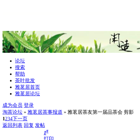
论坛
搜索
帮助
茶叶批发
雅茗居首页
雅茗居论坛
成为会员
登录
淘茶论坛
»
雅茗居茶事报道
» 雅茗居茶友第一届品茶会 剪影
1
2
3
4
下一页
返回列表
回复
发帖
#
1
打印