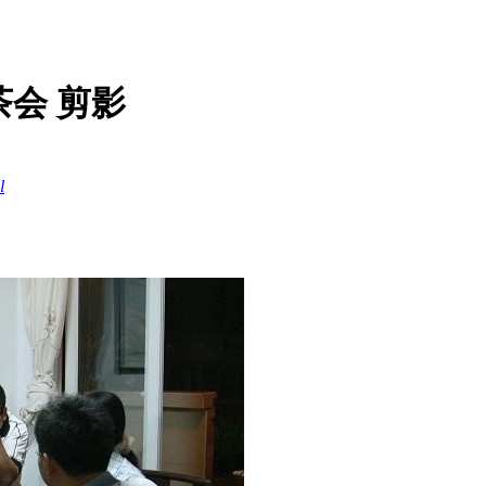
会 剪影
l