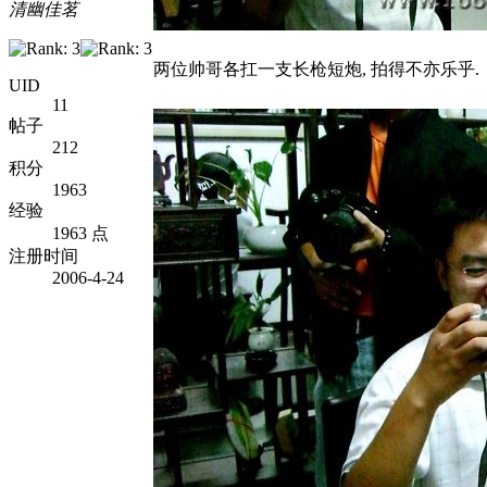
清幽佳茗
两位帅哥各扛一支长枪短炮, 拍得不亦乐乎.
UID
11
帖子
212
积分
1963
经验
1963 点
注册时间
2006-4-24