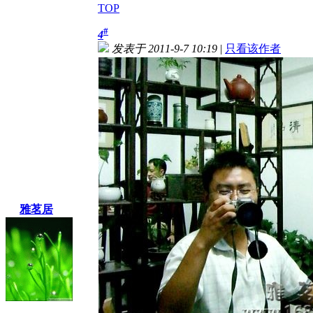
TOP
#
4
发表于 2011-9-7 10:19
|
只看该作者
雅茗居