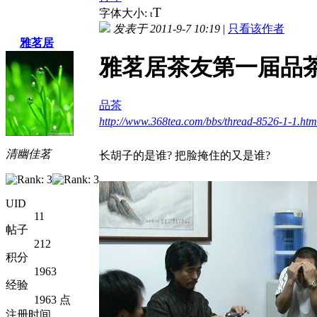
T
字体大小:
t
发表于 2011-9-7 10:19
|
只看该作者
雅茗居
雅茗居茶友第一届品茶
品茶
http://www.368tea.com/bbs/thread-8526-1-1.htm
清幽佳茗
长胡子的是谁? 把脸掩住的又是谁?
UID
11
帖子
212
积分
1963
经验
1963 点
注册时间